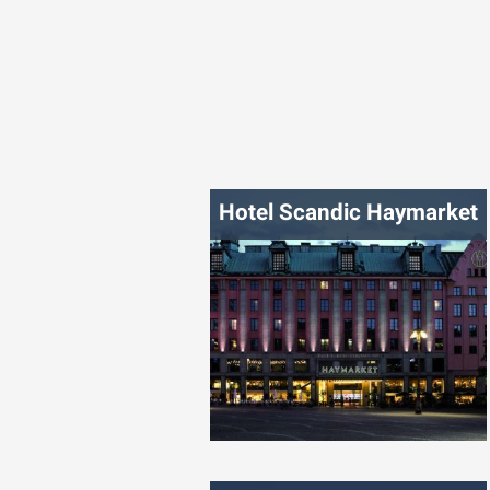
شهر:
پراگ
Hotel Scandic Haymarket
شهر:
استکهلم