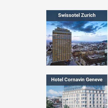
شهر:
پراگ
Swissotel Zurich
شهر:
زوریخ
Hotel Cornavin Geneve