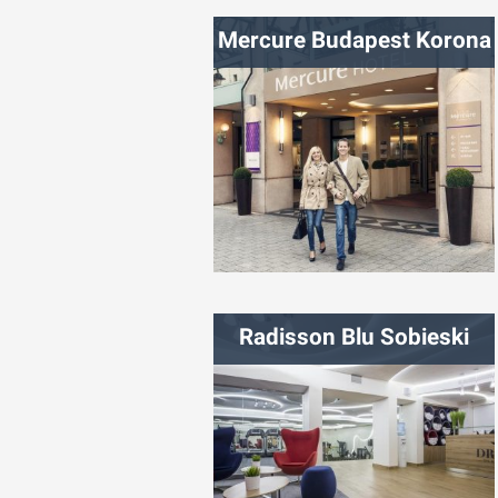
شهر:
وین
Mercure Budapest Korona
شهر:
بوداپست
Radisson Blu Sobieski