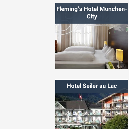
Fleming’s Hotel München-
City
شهر:
مونیخ
Hotel Seiler au Lac