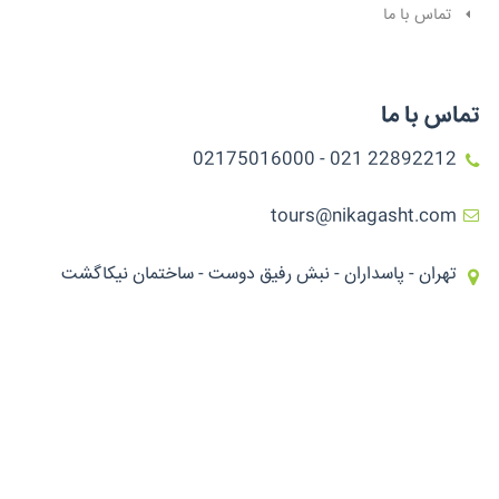
تماس با ما
تماس با ما
22892212 021 - 02175016000
tours@nikagasht.com
تهران - پاسداران - نبش رفیق دوست - ساختمان نیکاگشت