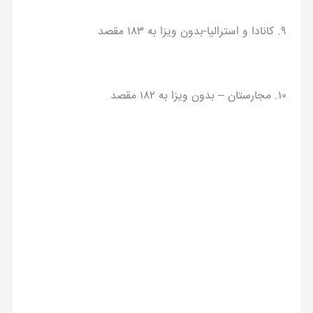
۹. کانادا و استرالیا-بدون ویزا به ۱۸۳ مقصد
۱۰. مجارستان – بدون ویزا به ۱۸۲ مقصد