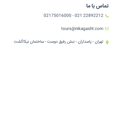
تماس با ما
22892212 021 - 02175016000
tours@nikagasht.com
تهران - پاسداران - نبش رفیق دوست - ساختمان نیکاگشت