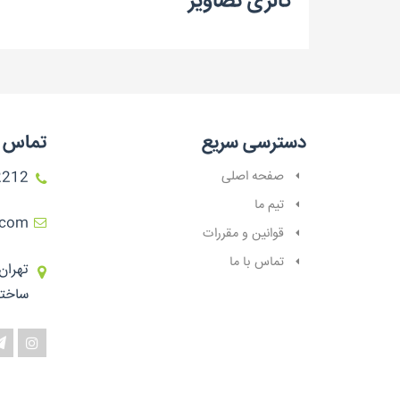
گالری تصاویر
دسترسی سریع
تماس ب
صفحه اصلی
02175016000
تیم ما
.com
قوانین و مقررات
تماس با ما
تهران
ساختم