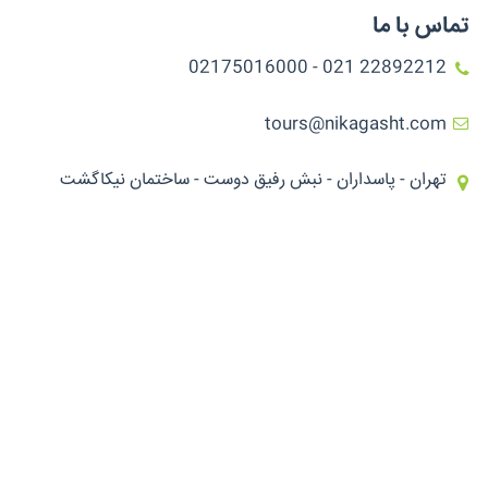
تماس با ما
22892212 021 - 02175016000
tours@nikagasht.com
تهران - پاسداران - نبش رفیق دوست - ساختمان نیکاگشت