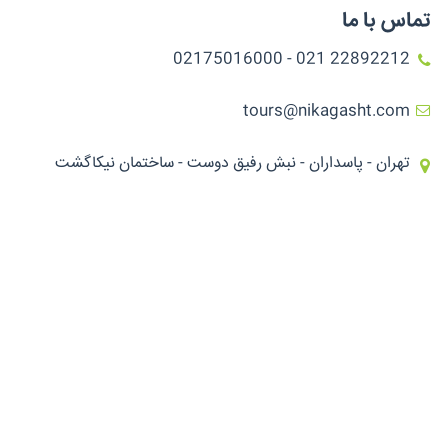
تماس با ما
22892212 021 - 02175016000
tours@nikagasht.com
تهران - پاسداران - نبش رفیق دوست - ساختمان نیکاگشت